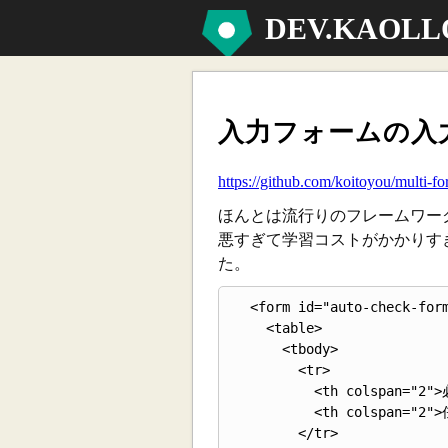
DEV.KAOLL
入力フォームの入
https://github.com/koitoyou/multi-f
ほんとは流行りのフレームワー
悪すぎて学習コストがかかりす
た。
  <form id="auto-check-form" onsubmit="return test('#auto-check-form');">

    <table>

      <tbody>

        <tr>

          <th colspan="2">必須</th>

          <th colspan="2">任意</th>

        </tr>
