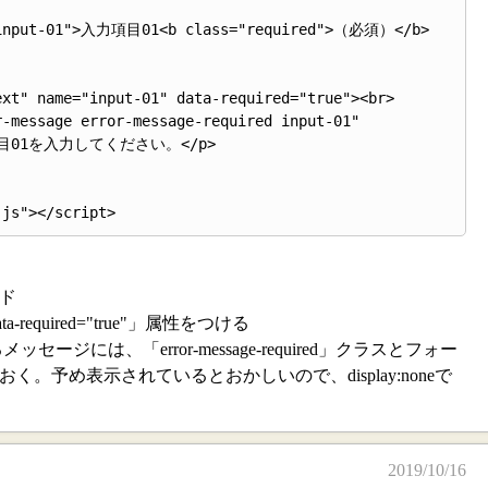
入力項目01を入力してください。</p>

ード
-required="true"」属性をつける
ジには、「error-message-required」クラスとフォー
おく。予め表示されているとおかしいので、display:noneで
2019/10/16