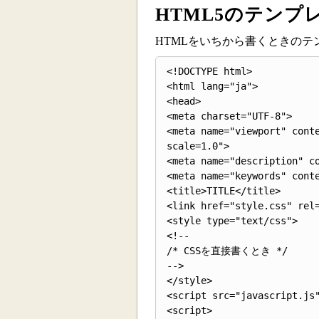
HTML5のテンプ
HTMLをいちから書くときの
<!DOCTYPE html>

<html lang="ja">

<head>

<meta charset="UTF-8">

<meta name="viewport" cont
scale=1.0">

<meta name="description" co
<meta name="keywords" conte
<title>TITLE</title>

<link href="style.css" rel=
<style type="text/css">

<!--

/* CSSを直接書くとき */

-->

</style>

<script src="javascript.js"
<script>
