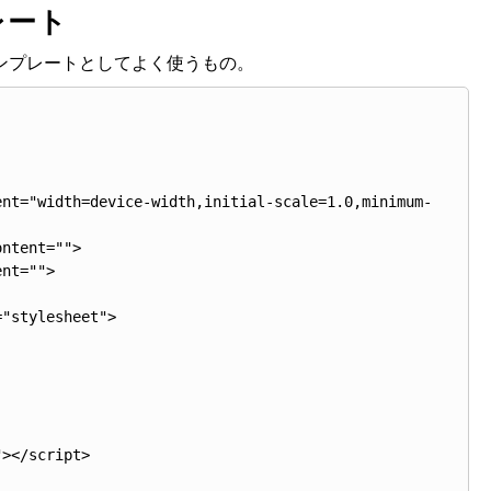
レート
テンプレートとしてよく使うもの。
ent="width=device-width,initial-scale=1.0,minimum-
ntent="">

nt="">

"stylesheet">

></script>
