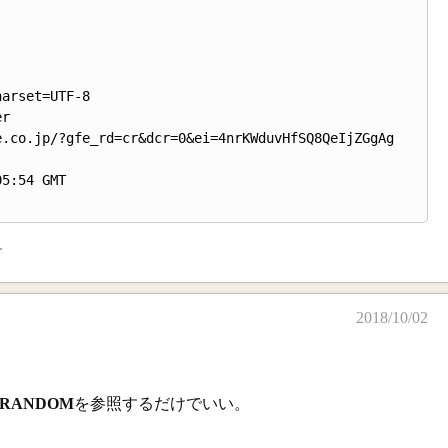
arset=UTF-8

r

.co.jp/?gfe_rd=cr&dcr=0&ei=4nrKWduvHfSQ8QeIjZGgAg

5:54 GMT

.
2018/10/02
$RANDOM
を参照するだけでいい。