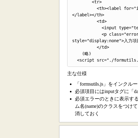
        <tr>

          <th><label for="input-01">入力項目01<b class="required">（必須）</b>
</label></th>

          <td>

            <input type="text" name="input-01" data-required="true"><br>

            <p class="error-message error-message-required input-01" 
style="display:none">
          </td>

    (略)

主な仕様
「formsutils.js」をインクル
必須項目にはinputタグに「data
必須エラーのときに表示するメッセー
ム名(name)のクラスをつけて
消しておく